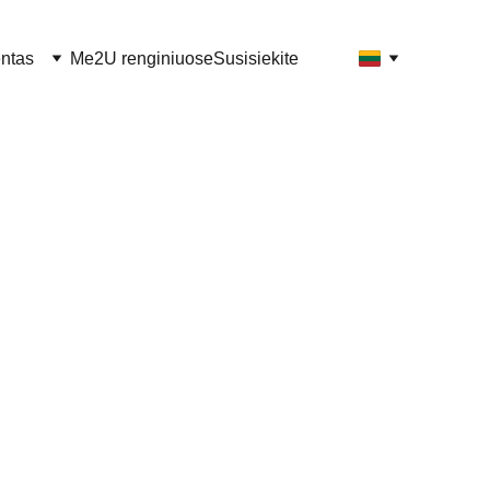
ntas
Me2U renginiuose
Susisiekite