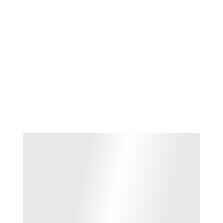
Proteino 
vaflis