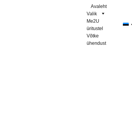
Avaleht
Valik
Me2U 
üritustel
Võtke 
ühendust