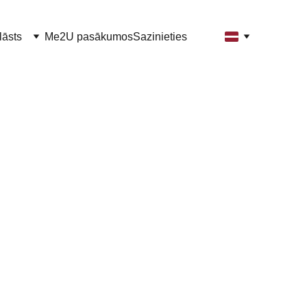
lāsts
Me2U pasākumos
Sazinieties